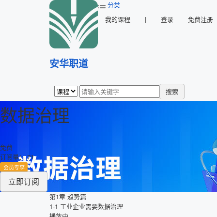
分类
我的课程
|
登录
免费注册
安华职道
搜索
数据治理
免费
订阅量： 71
会员专享
立即订阅
第1章
趋势篇
1-1
工业企业需要数据治理
播放中